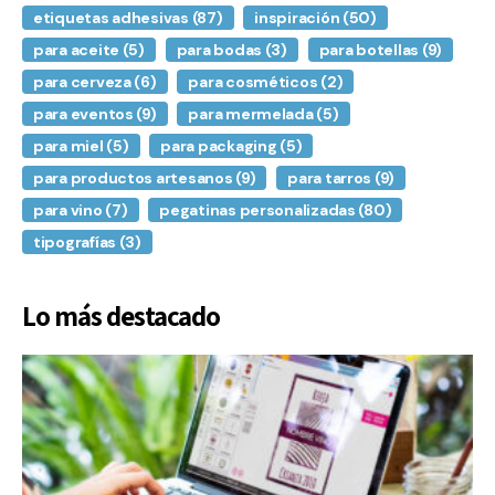
etiquetas adhesivas
(87)
inspiración
(50)
para aceite
(5)
para bodas
(3)
para botellas
(9)
para cerveza
(6)
para cosméticos
(2)
para eventos
(9)
para mermelada
(5)
para miel
(5)
para packaging
(5)
para productos artesanos
(9)
para tarros
(9)
para vino
(7)
pegatinas personalizadas
(80)
tipografías
(3)
Lo más destacado