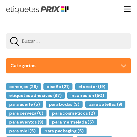
Buscar:
Categorías
consejos
(29)
diseño
(21)
el sector
(19)
etiquetas adhesivas
(87)
inspiración
(50)
para aceite
(5)
para bodas
(3)
para botellas
(9)
para cerveza
(6)
para cosméticos
(2)
para eventos
(9)
para mermelada
(5)
para miel
(5)
para packaging
(5)