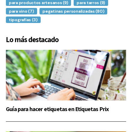
para productos artesanos
(9)
para tarros
(9)
para vino
(7)
pegatinas personalizadas
(80)
tipografías
(3)
Lo más destacado
Guía para hacer etiquetas en Etiquetas Prix