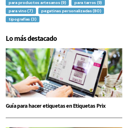
para productos artesanos
(9)
para tarros
(9)
para vino
(7)
pegatinas personalizadas
(80)
tipografías
(3)
Lo más destacado
Guía para hacer etiquetas en Etiquetas Prix