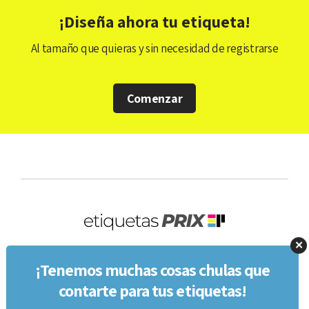
¡Diseña ahora tu etiqueta!
Al tamaño que quieras y sin necesidad de registrarse
Comenzar
✕
¡Tenemos muchas cosas chulas que
contarte para tus etiquetas!
Suscríbete a nuestro newsletter y recibe gratis,
Política de Privacidad
por correo electrónico, el
Manual para crear
la mejor etiqueta
Política de Cookies