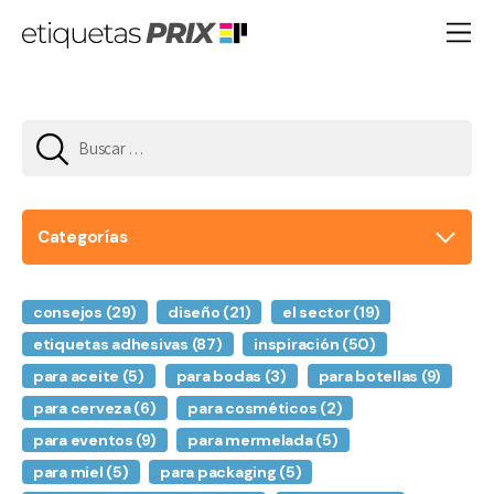
Buscar:
Categorías
consejos
(29)
diseño
(21)
el sector
(19)
etiquetas adhesivas
(87)
inspiración
(50)
para aceite
(5)
para bodas
(3)
para botellas
(9)
para cerveza
(6)
para cosméticos
(2)
para eventos
(9)
para mermelada
(5)
para miel
(5)
para packaging
(5)